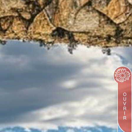
O
U
V
R
I
R