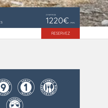
À PARTIR DE
1220€
ts
/PERS.
RESERVEZ