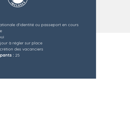
ationale d'identité ou passeport en cours
re
ui
our à régler sur place
scrétion des vacanciers
pants :
25