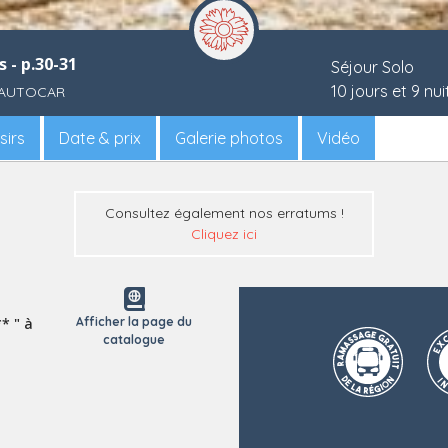
 - p.30-31
Séjour Solo
10 jours et 9 nui
n AUTOCAR
sirs
Date & prix
Galerie photos
Vidéo
Consultez également nos erratums !
Cliquez ici
* " à
Afficher la page du
catalogue