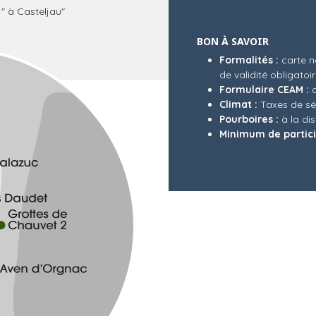
" à Casteljau"
BON À SAVOIR
Formalités :
carte n
de validité obligatoi
Formulaire CEAM :
o
Climat :
Taxes de séj
Pourboires :
à la di
Minimum de partici