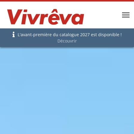
L'avant-première du catalogue 2027 est disponible !
Découvrir