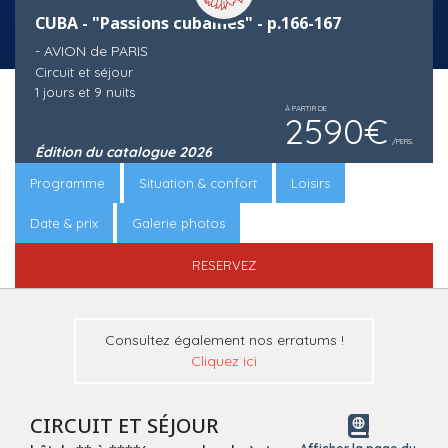
CUBA - "Passions cubaines" - p.166-167
- AVION de PARIS
Circuit et séjour
1 jours et 9 nuits
À PARTIR DE
2590€
/PERS.
Édition du catalogue 2026
Programme
Situation & confort
Loisirs
Date & prix
Galerie photos
RESERVEZ
Consultez également nos erratums !
Cliquez ici
CIRCUIT ET SÉJOUR