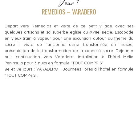
Jour 7
REMEDIOS – VARADERO
Départ vers Remedios et visite de ce petit village avec ses
quelques artisans et sa superbe église du XVIIe siècle. Escapade
en vieux train à vapeur pour une excursion autour du thème du
sucre : visite de l’ancienne usine transformée en musée,
présentation de la transformation de la canne à sucre. Déjeuner
puis continuation vers Varadero. Installation à l’hôtel Mélia
Peninsula pour 3 nuits en formule "TOUT COMPRIS".
8e et 9e jours : VARADERO - Journées libres à l’hôtel en formule
"TOUT COMPRIS".
Jour 8
VARADERO - LA HAVANE
Matinée libre. Déjeuner et transfert à l'aéroport. Envol pour Paris.