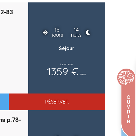
82-83
15
14
jours
nuits
Séjour
À PARTIR DE
1359 €
/PERS.
O
RÉSERVER
U
V
R
I
a p.78-
R