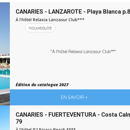
CANARIES - LANZAROTE - Playa Blanca p.
À l'hôtel Relaxia Lanzasur Club***
nouveauté
"À l'hôtel Relaxia Lanzasur Club***"
Édition du catalogue 2027
EN SAVOIR +
CANARIES - FUERTEVENTURA - Costa Calm
79
À l'hôtel R2 Pajara Beach ****