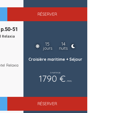
RÉSERVER
 p.50-51
l Relaxia
15
14
jours
nuits
Croisière maritime + Séjour
tel Relaxia
À PARTIR DE
1790 €
/PERS.
RÉSERVER