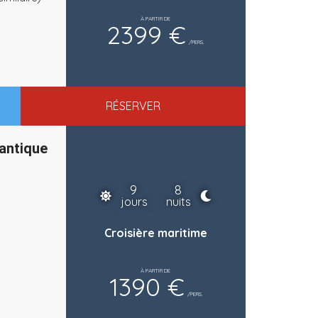
À PARTIR DE
2399 €
/PERS.
RÉSERVER
antique
9
8
jours
nuits
Croisière maritime
À PARTIR DE
1390 €
/PERS.