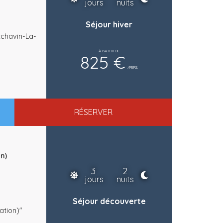
jours
nuits
Séjour hiver
chavin-La-
À PARTIR DE
825 €
/PERS.
RÉSERVER
n)
3
2
jours
nuits
Séjour découverte
ation)"