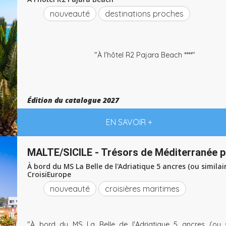
nouveauté
destinations proches
"À l'hôtel R2 Pajara Beach ****"
Édition du catalogue 2027
EN SAVOIR +
MALTE/SICILE - Trésors de Méditerranée p
À bord du MS La Belle de l'Adriatique 5 ancres (ou similair
CroisiEurope
nouveauté
croisières maritimes
"À bord du MS La Belle de l'Adriatique 5 ancres (ou si