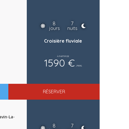
8
7
jours
nuits
Croisière fluviale
À PARTIR DE
1590 €
/PERS.
RÉSERVER
avin-La-
8
7