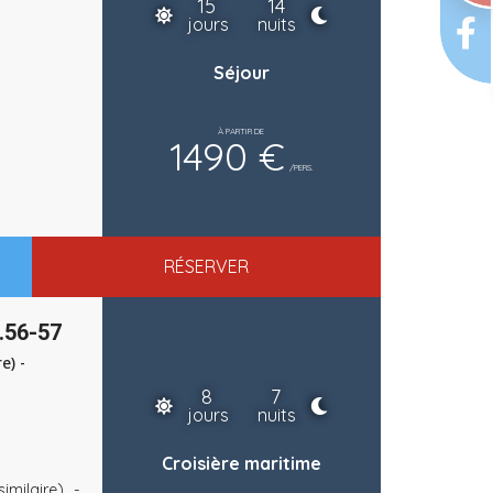
15
14
jours
nuits
Séjour
À PARTIR DE
1490 €
/PERS.
RÉSERVER
.56-57
e) -
8
7
jours
nuits
Croisière maritime
milaire) -