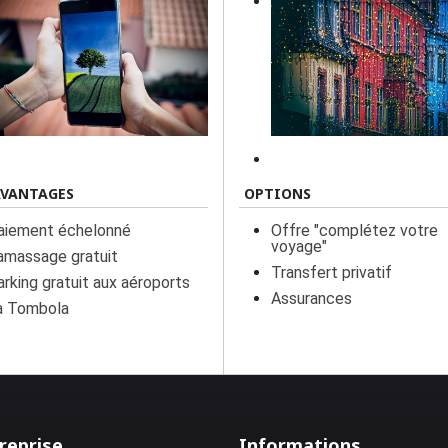
AVANTAGES
OPTIONS
aiement échelonné
Offre "complétez votre
voyage"
amassage gratuit
Transfert privatif
arking gratuit aux aéroports
Assurances
a Tombola
reprise
Informations