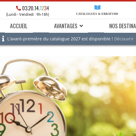
03.20.14.
1
2
3
4
CATALOGUES & ERRATUMS
(Lundi - Vendredi : 9h-18h)
ACCUEIL
AVANTAGES
NOS DESTINA
L'avant-première du catalogue 2027 est disponible !
Découvrir