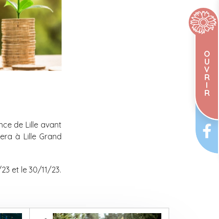
O
U
V
R
I
R
ce de Lille avant
era à Lille Grand
3 et le 30/11/23.