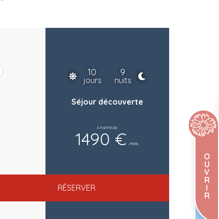
10
9
jours
nuits
Séjour découverte
À PARTIR DE
1490 €
/PERS.
O
U
V
R
RÉSERVER
I
R