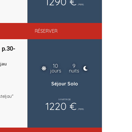
1290 €
/PERS.
RÉSERVER
 p.30-
ljau
10
9
jours
nuits
Séjour Solo
teljau"
À PARTIR DE
1220 €
/PERS.