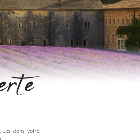
erte
clues dans votre
x.