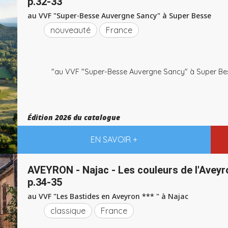
p.32-33
au VVF "Super-Besse Auvergne Sancy" à Super Besse
nouveauté
France
"au VVF "Super-Besse Auvergne Sancy" à Super Be
Édition 2026 du catalogue
EN SAVOIR +
AVEYRON - Najac - Les couleurs de l'Aveyr
p.34-35
au VVF "Les Bastides en Aveyron *** " à Najac
classique
France