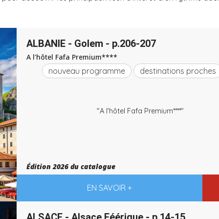
ALBANIE - Golem - p.206-207
A l'hôtel Fafa Premium****
nouveau programme
destinations proches
"A l'hôtel Fafa Premium****"
Édition 2026 du catalogue
EN SAVOIR +
ALSACE - Alsace Féérique - p.14-15