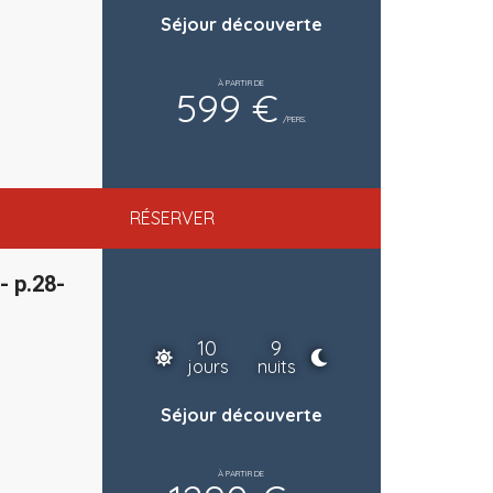
Séjour découverte
À PARTIR DE
599 €
/PERS.
RÉSERVER
- p.28-
10
9
jours
nuits
Séjour découverte
À PARTIR DE