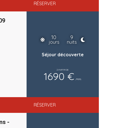
RÉSERVER
09
10
9
jours
nuits
Séjour découverte
À PARTIR DE
1690 €
/PERS.
RÉSERVER
ns -