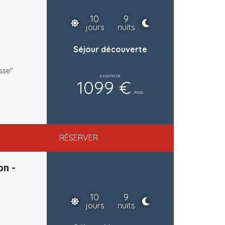
10
9
jours
nuits
Séjour découverte
sse"
À PARTIR DE
1099 €
/PERS.
RÉSERVER
on -
10
9
jours
nuits