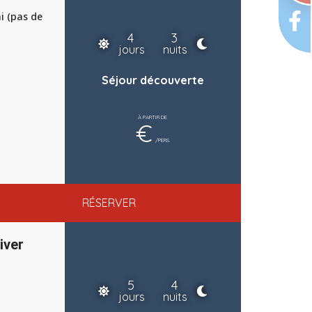
i (pas de
4
3
jours
nuits
Séjour découverte
À PARTIR DE
€
/PERS.
RÉSERVER
iver
5
4
jours
nuits