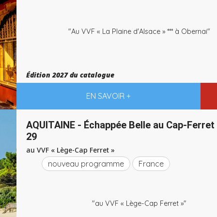
"Au VVF « La Plaine d'Alsace » *** à Obernai"
Édition 2027 du catalogue
EN SAVOIR +
AQUITAINE - Échappée Belle au Cap-Ferret 
29
au VVF « Lège-Cap Ferret »
nouveau programme
France
"au VVF « Lège-Cap Ferret »"