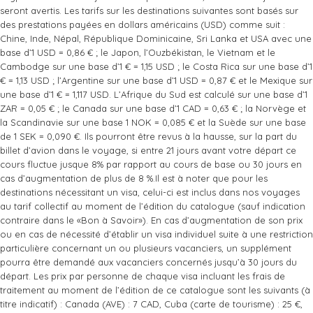
seront avertis. Les tarifs sur les destinations suivantes sont basés sur
des prestations payées en dollars américains (USD) comme suit :
Chine, Inde, Népal, République Dominicaine, Sri Lanka et USA avec une
base d’1 USD = 0,86 € ; le Japon, l’Ouzbékistan, le Vietnam et le
Cambodge sur une base d’1 € = 1,15 USD ; le Costa Rica sur une base d’1
€ = 1,13 USD ; l’Argentine sur une base d’1 USD = 0,87 € et le Mexique sur
une base d’1 € = 1,117 USD. L’Afrique du Sud est calculé sur une base d’1
ZAR = 0,05 € ; le Canada sur une base d’1 CAD = 0,63 € ; la Norvège et
la Scandinavie sur une base 1 NOK = 0,085 € et la Suède sur une base
de 1 SEK = 0,090 €. Ils pourront être revus à la hausse, sur la part du
billet d’avion dans le voyage, si entre 21 jours avant votre départ ce
cours fluctue jusque 8% par rapport au cours de base ou 30 jours en
cas d’augmentation de plus de 8 %.Il est à noter que pour les
destinations nécessitant un visa, celui-ci est inclus dans nos voyages
au tarif collectif au moment de l’édition du catalogue (sauf indication
contraire dans le «Bon à Savoir»). En cas d’augmentation de son prix
ou en cas de nécessité d’établir un visa individuel suite à une restriction
particulière concernant un ou plusieurs vacanciers, un supplément
pourra être demandé aux vacanciers concernés jusqu’à 30 jours du
départ. Les prix par personne de chaque visa incluant les frais de
traitement au moment de l’édition de ce catalogue sont les suivants (à
titre indicatif) : Canada (AVE) : 7 CAD, Cuba (carte de tourisme) : 25 €,