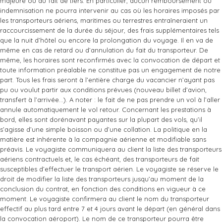
majeure ou du fait de tiers. En particulier, aucun remboursement ou
indemnisation ne pourra intervenir au cas où les horaires imposés par
les transporteurs aériens, maritimes ou terrestres entraîneraient un
raccourcissement de la durée du séjour, des frais supplémentaires tels
que la nuit d’hôtel ou encore la prolongation du voyage. Il en va de
même en cas de retard ou d’annulation du fait du transporteur. De
même, les horaires sont reconfirmés avec la convocation de départ et
toute information préalable ne constitue pas un engagement de notre
part. Tous les frais seront à l’entière charge du vacancier n’ayant pas
pu ou voulut partir aux conditions prévues (nouveau billet d’avion,
transfert à l’arrivée…). A noter : le fait de ne pas prendre un vol à l’aller
annule automatiquement le vol retour. Concernant les prestations à
bord, elles sont dorénavant payantes sur la plupart des vols, qu’il
s’agisse d’une simple boisson ou d’une collation. La politique en la
matière est inhérente à la compagnie aérienne et modifiable sans
préavis. Le voyagiste communiquera au client la liste des transporteurs
aériens contractuels et, le cas échéant, des transporteurs de fait
susceptibles d’effectuer le transport aérien. Le voyagiste se réserve le
droit de modifier la liste des transporteurs jusqu’au moment de la
conclusion du contrat, en fonction des conditions en vigueur à ce
moment. Le voyagiste confirmera au client le nom du transporteur
effectif au plus tard entre 7 et 4 jours avant le départ (en général dans
la convocation aéroport). Le nom de ce transporteur pourra être