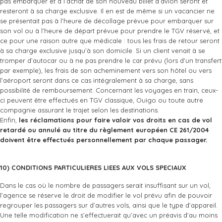
pas embarquer et à l’achat de son nouveau billet d’avion seront et
resteront à sa charge exclusive. Il en est de même si un vacancier ne
se présentait pas à l’heure de décollage prévue pour embarquer sur
son vol ou à l’heure de départ prévue pour prendre le TGV réservé, et
ce pour une raison autre que médicale : tous les frais de retour seront
à sa charge exclusive jusqu’à son domicile. Si un client venait à se
tromper d’autocar ou à ne pas prendre le car prévu (lors d’un transfert
par exemple), les frais de son acheminement vers son hôtel ou vers
l’aéroport seront dans ce cas intégralement à sa charge, sans
possibilité de remboursement. Concernant les voyages en train, ceux-
ci peuvent être effectués en TGV classique, Ouigo ou toute autre
compagnie assurant le trajet selon les destinations.
Enfin,
les réclamations pour faire valoir vos droits en cas de vol
retardé ou annulé au titre du règlement européen CE 261/2004
doivent être effectués personnellement par chaque passager.
10) CONDITIONS PARTICULIERES LIEES AUX VOLS SPECIAUX
Dans le cas où le nombre de passagers serait insuffisant sur un vol,
l’agence se réserve le droit de modifier le vol prévu afin de pouvoir
regrouper les passagers sur d’autres vols, ainsi que le type d’appareil.
Une telle modification ne s’effectuerait qu’avec un préavis d’au moins