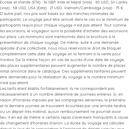
Ecosse et Irlande (ETA) : 16 GBP, Inde et Népal (visa) : 60 USD, Sri Lanka
(visa) : 58 USD, USA (Esta) : 21 USD, Vietnam/Cambodge (visa) : 75 €.
D’autre part, nos prix sont basés sur des tranches minimales de
participants. Le voyage peut être annulé dans le cas où le minimum de
participants requis pour chaque voyage n’est pas atteint. Tout comme
les excursions, le voyageur aura la possibilité d'acheter des excursions
sur place. Les minimums sont mentionnés dans la brochure à la
présentation de chaque voyage. De même, suite à une demande
spéciale d’une collectivité, nous nous réservons le droit de bloquer
complètement cette date de voyage en la fermant à la vente pour
Vivrêva. De la même façon, en cas de succès d’une date de voyage,
des places supplémentaires peuvent augmenter le nombre de places
initial annoncé dans le catalogue. Des suppléments tarifaires peuvent
être demandés pour la réalisation du voyage si le nombre minimum
n'est pas atteint.
Les tarifs étant établis forfaitairement, ils ne correspondent pas
nécessairement à un nombre déterminé de journées entières. Si, en
raison d’horaires imposés par les compagnies aériennes, la première
et la dernière journée se trouvaient écourtées par une arrivée tardive
ou un départ très matinal, aucun remboursement ne pourrait avoir
lieu. Il en est de même si certains repas s’avéraient manquants à cause
de changement d’horaires d’avion. La durée du voyage est calculée
depuis le jour de la convocation à l’aéroport de départ jusqu’au jour