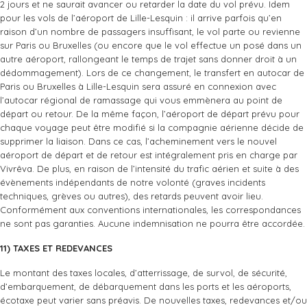
2 jours et ne saurait avancer ou retarder la date du vol prévu. Idem
pour les vols de l’aéroport de Lille-Lesquin : il arrive parfois qu’en
raison d’un nombre de passagers insuffisant, le vol parte ou revienne
sur Paris ou Bruxelles (ou encore que le vol effectue un posé dans un
autre aéroport, rallongeant le temps de trajet sans donner droit à un
dédommagement). Lors de ce changement, le transfert en autocar de
Paris ou Bruxelles à Lille-Lesquin sera assuré en connexion avec
l’autocar régional de ramassage qui vous emmènera au point de
départ ou retour. De la même façon, l’aéroport de départ prévu pour
chaque voyage peut être modifié si la compagnie aérienne décide de
supprimer la liaison. Dans ce cas, l’acheminement vers le nouvel
aéroport de départ et de retour est intégralement pris en charge par
Vivrêva. De plus, en raison de l’intensité du trafic aérien et suite à des
évènements indépendants de notre volonté (graves incidents
techniques, grèves ou autres), des retards peuvent avoir lieu.
Conformément aux conventions internationales, les correspondances
ne sont pas garanties. Aucune indemnisation ne pourra être accordée.
11) TAXES ET REDEVANCES
Le montant des taxes locales, d’atterrissage, de survol, de sécurité,
d’embarquement, de débarquement dans les ports et les aéroports,
écotaxe peut varier sans préavis. De nouvelles taxes, redevances et/ou