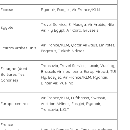
Ecosse
Ryanair, Esayjet, Air France/KLM
Travel Service, El Masrya, Air Arabia, Nile
Egypte
Air, Fly Egypt, Air Caro, Brussels
Air France/KLM, Qatar Airways, Emirates,
Emirats Arabes Unis
Pegasus, Turkish Airlines
Transavia, Travel Service, Luxair, Vueling,
Espagne (dont
Brussels Airlines, Iberia, Europ Airpost, TUI
Baléares, îles
Fly, Easyjet, Air France/KLM, Ryanair,
Canaries)
Binter Air, Vueling
Air France/KLM, Lufthansa, SwissAir,
Europe centrale
Austrian Airlines, Easyjet, Ryanair,
Transavia, L.O.T
France
Hop, Air France/KLM, Easy Jet, Volotea,