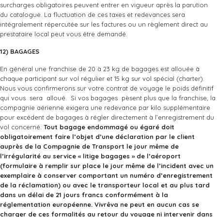
surcharges obligatoires peuvent entrer en vigueur après la parution
du catalogue. La fluctuation de ces taxes et redevances sera
intégralement répercutée sur les factures ou un règlement direct au
prestataire local peut vous être demandé.
12) BAGAGES
En général une franchise de 20 à 23 kg de bagages est allouée à
chaque participant sur vol régulier et 15 kg sur vol spécial (charter).
Nous vous confirmerons sur votre contrat de voyage le poids définitif
qui vous sera alloué. Si vos bagages pèsent plus que la franchise, la
compagnie aérienne exigera une redevance par kilo supplémentaire
pour excédent de bagages à régler directement à l’enregistrement du
vol concerné.
Tout
bagage
endommagé
ou égaré doit
obligatoirement faire l’objet d’une déclaration par le client
auprès de la Compagnie de Transport le jour même de
l’irrégularité au service « litige bagages » de l’aéroport
(formulaire à remplir sur place le jour même de l’incident avec un
exemplaire à conserver comportant un numéro d’enregistrement
de la réclamation) ou avec le transporteur local et au plus tard
dans un délai de 21 jours francs conformément à la
réglementation européenne. Vivrêva ne peut en aucun cas se
charger de ces formalités au retour du voyage ni intervenir dans