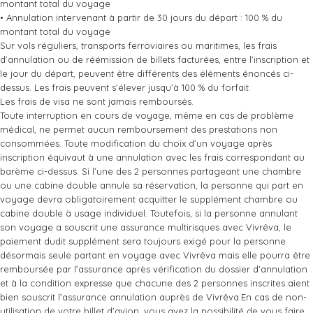
montant total du voyage
• Annulation intervenant à partir de 30 jours du départ : 100 % du
montant total du voyage
Sur vols réguliers, transports ferroviaires ou maritimes, les frais
d’annulation ou de réémission de billets facturées, entre l’inscription et
le jour du départ, peuvent être différents des éléments énoncés ci-
dessus. Les frais peuvent s’élever jusqu’à 100 % du forfait.
Les frais de visa ne sont jamais remboursés.
Toute interruption en cours de voyage, même en cas de problème
médical, ne permet aucun remboursement des prestations non
consommées. Toute modification du choix d’un voyage après
inscription équivaut à une annulation avec les frais correspondant au
barème ci-dessus. Si l’une des 2 personnes partageant une chambre
ou une cabine double annule sa réservation, la personne qui part en
voyage devra obligatoirement acquitter le supplément chambre ou
cabine double à usage individuel. Toutefois, si la personne annulant
son voyage a souscrit une assurance multirisques avec Vivrêva, le
paiement dudit supplément sera toujours exigé pour la personne
désormais seule partant en voyage avec Vivrêva mais elle pourra être
remboursée par l’assurance après vérification du dossier d’annulation
et à la condition expresse que chacune des 2 personnes inscrites aient
bien souscrit l’assurance annulation auprès de Vivrêva.En cas de non-
utilisation de votre billet d’avion, vous avez la possibilité de vous faire