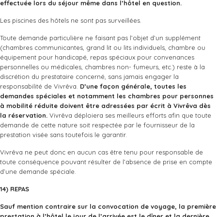
effectuée lors du séjour même dans l’hôtel en question.
Les piscines des hôtels ne sont pas surveillées.
Toute demande particulière ne faisant pas l’objet d’un supplément
(chambres communicantes, grand lit ou lits individuels, chambre ou
équipement pour handicapé, repas spéciaux pour convenances
personnelles ou médicales, chambres non- fumeurs, etc.) reste à la
discrétion du prestataire concerné, sans jamais engager la
responsabilité de Vivrêva.
D’une façon
générale, toutes les
demandes
spéciales
et notamment les chambres pour personnes
à mobilité réduite doivent être adressées par écrit à Vivrêva dès
la réservation.
Vivrêva déploiera ses meilleurs efforts afin que toute
demande de cette nature soit respectée par le fournisseur de la
prestation visée sans toutefois le garantir.
Vivrêva ne peut donc en aucun cas être tenu pour responsable de
toute conséquence pouvant résulter de l’absence de prise en compte
d’une demande spéciale.
14) REPAS
Sauf
mention
contraire
sur la convocation de voyage, la première
prestation à l’hôtel le jour de l’arrivée est le dîner et la dernière