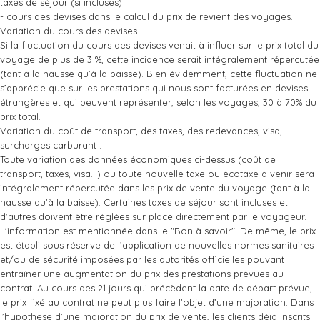
taxes de séjour (si incluses)
- cours des devises dans le calcul du prix de revient des voyages.
Variation du cours des devises :
Si la fluctuation du cours des devises venait à influer sur le prix total du
voyage de plus de 3 %, cette incidence serait intégralement répercutée
(tant à la hausse qu’à la baisse). Bien évidemment, cette fluctuation ne
s’apprécie que sur les prestations qui nous sont facturées en devises
étrangères et qui peuvent représenter, selon les voyages, 30 à 70% du
prix total.
Variation du coût de transport, des taxes, des redevances, visa,
surcharges carburant :
Toute variation des données économiques ci-dessus (coût de
transport, taxes, visa…) ou toute nouvelle taxe ou écotaxe à venir sera
intégralement répercutée dans les prix de vente du voyage (tant à la
hausse qu’à la baisse). Certaines taxes de séjour sont incluses et
d'autres doivent être réglées sur place directement par le voyageur.
L'information est mentionnée dans le "Bon à savoir". De même, le prix
est établi sous réserve de l’application de nouvelles normes sanitaires
et/ou de sécurité imposées par les autorités officielles pouvant
entraîner une augmentation du prix des prestations prévues au
contrat. Au cours des 21 jours qui précèdent la date de départ prévue,
le prix fixé au contrat ne peut plus faire l’objet d’une majoration. Dans
l’hypothèse d’une majoration du prix de vente, les clients déjà inscrits