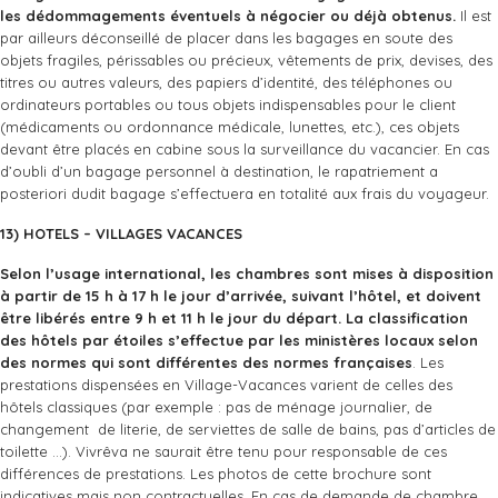
les dédommagements éventuels à négocier ou déjà obtenus.
Il est
par ailleurs déconseillé de placer dans les bagages en soute des
objets fragiles, périssables ou précieux, vêtements de prix, devises, des
titres ou autres valeurs, des papiers d’identité, des téléphones ou
ordinateurs portables ou tous objets indispensables pour le client
(médicaments ou ordonnance médicale, lunettes, etc.), ces objets
devant être placés en cabine sous la surveillance du vacancier. En cas
d’oubli d’un bagage personnel à destination, le rapatriement a
posteriori dudit bagage s’effectuera en totalité aux frais du voyageur.
13) HOTELS – VILLAGES VACANCES
Selon l’usage international, les chambres sont mises à disposition
à partir de 15 h à 17 h le jour d’arrivée, suivant l’hôtel, et doivent
être libérés entre 9 h et 11 h le jour du départ. La classification
des hôtels par étoiles s’effectue
par les ministères locaux selon
des normes qui sont différentes des normes françaises
. Les
prestations dispensées en Village-Vacances varient de celles des
hôtels classiques (par exemple : pas de ménage journalier, de
changement de literie, de serviettes de salle de bains, pas d’articles de
toilette …). Vivrêva ne saurait être tenu pour responsable de ces
différences de prestations. Les photos de cette brochure sont
indicatives mais non contractuelles. En cas de demande de chambre