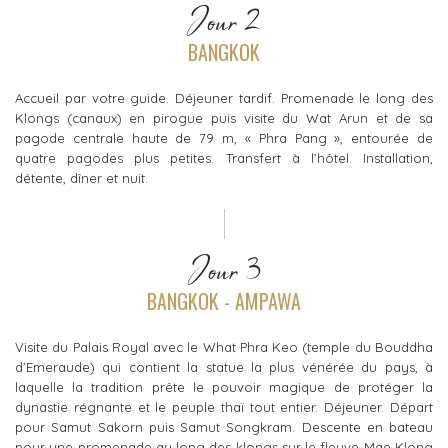
Jour 2
BANGKOK
Accueil par votre guide. Déjeuner tardif. Promenade le long des
Klongs (canaux) en pirogue puis visite du Wat Arun et de sa
pagode centrale haute de 79 m, « Phra Pang », entourée de
quatre pagodes plus petites. Transfert à l’hôtel. Installation,
détente, dîner et nuit.
Jour 3
BANGKOK - AMPAWA
Visite du Palais Royal avec le What Phra Keo (temple du Bouddha
d’Emeraude) qui contient la statue la plus vénérée du pays, à
laquelle la tradition prête le pouvoir magique de protéger la
dynastie régnante et le peuple thaï tout entier. Déjeuner. Départ
pour Samut Sakorn puis Samut Songkram. Descente en bateau
pour une promenade au long des klongs sur le fleuve Mae Klong