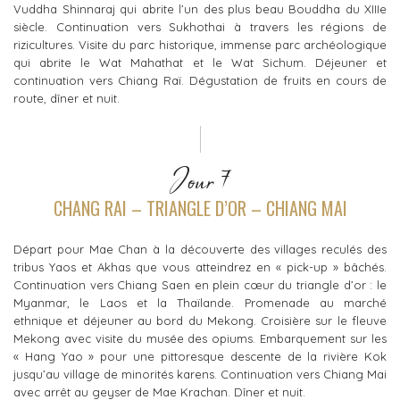
Vuddha Shinnaraj qui abrite l’un des plus beau Bouddha du XIIIe
siècle. Continuation vers Sukhothai à travers les régions de
rizicultures. Visite du parc historique, immense parc archéologique
qui abrite le Wat Mahathat et le Wat Sichum. Déjeuner et
continuation vers Chiang Raï. Dégustation de fruits en cours de
route, dîner et nuit.
Jour 7
CHANG RAI – TRIANGLE D’OR – CHIANG MAI
Départ pour Mae Chan à la découverte des villages reculés des
tribus Yaos et Akhas que vous atteindrez en « pick-up » bâchés.
Continuation vers Chiang Saen en plein cœur du triangle d’or : le
Myanmar, le Laos et la Thaïlande. Promenade au marché
ethnique et déjeuner au bord du Mekong. Croisière sur le fleuve
Mekong avec visite du musée des opiums. Embarquement sur les
« Hang Yao » pour une pittoresque descente de la rivière Kok
jusqu’au village de minorités karens. Continuation vers Chiang Mai
avec arrêt au geyser de Mae Krachan. Dîner et nuit.