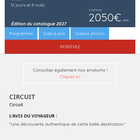
12 jours et 9 nuits
À PARTIR DE
2050€
/PERS.
Édition du catalogue 2027
Programme
Date & prix
Galerie photos
RESERVEZ
Consultez également nos erratums !
Cliquez ici
CIRCUIT
Circuit
L'AVIS DU VOYAGEUR :
"Une découverte authentique de cette belle destination."