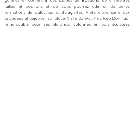
galeries et contenant des statues de Bouddha de différentes
tailles et positions et où vous pourrez admirer de belles
formations de stalactites et stalagmites. Visite d’une serre aux
orchidées et déjeuner sur place. Visite du Wat Phra Keo Don Tao,
remarquable pour ses plafonds, colonnes en bois sculptées
incrustés de porcelaine. Embarquement à bord du train de nuit en
couchette climatisée 2e classe à destination de Bangkok. Dîner «
pique-nique » à bord. Nuit à bord.
Jour 10
BANGKOK – CHA AM-HUA HIN
Arrivée à Bangkok et petit-déjeuner. Départ vers Cha Am-Hua Hin,
station balnéaire située à 180 km de Bangkok, sur le golfe de
Thaïlande. Déjeuner, après-midi libre. Dîner et nuit.
Jour 11