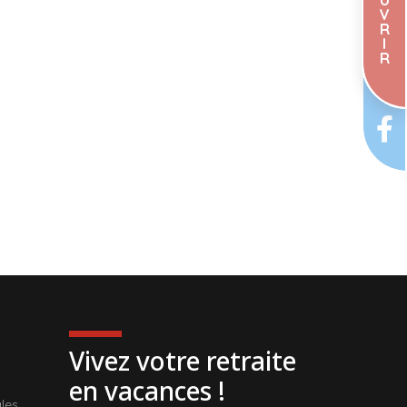
V
R
I
R
Vivez votre retraite
en vacances !
les