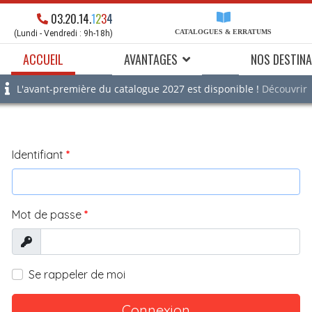
03.20.14.
1
2
3
4
CATALOGUES & ERRATUMS
(Lundi - Vendredi : 9h-18h)
ACCUEIL
AVANTAGES
NOS DESTINA
L'avant-première du catalogue 2027 est disponible !
Découvrir
Identifiant
*
Mot de passe
*
Afficher
Se rappeler de moi
Connexion