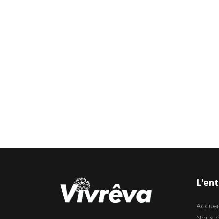
L'ent
Accuei
Nous c